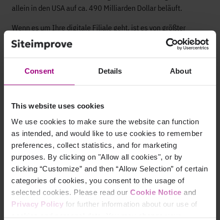
allein in den USA auf ca. 490 Milliarden Dollar beläuft.
Wenn es um Ihre digitale Filiale geht, ist es von größter
Wichtigkeit, all Ihren Kunden ein barrierefreies Erlebnis zu
bieten. Siteimprove schlüsselt komplexe WCAG-Standards der
Stufen A, AA und AAA in priorisierte Probleme und
Consent
Details
About
überschaubare Aufgaben auf, die nach Schwierigkeit,
Konformitätsstufe und Schwere organisiert sind. So können
Sie an der Einhaltung der Gesetze für Barrierefreiheit arbeiten.
This website uses cookies
We use cookies to make sure the website can function
Kunden verstehen, um für ein
as intended, and would like to use cookies to remember
persönliches Erlebnis zu
preferences, collect statistics, and for marketing
sorgen
purposes. By clicking on "Allow all cookies", or by
clicking “Customize” and then “Allow Selection” of certain
Sobald Sie eine Website haben, die für alle Besucher
categories of cookies, you consent to the usage of
zugänglich ist, können Sie damit beginnen, diese Besucher
selected cookies. Please read our
Cookie Notice
and
kennenzulernen, so wie Sie es auch in einer physischen Filiale
Privacy Policy
for further information about our use of
tun würden. Siteimprove hilft Ihnen auf folgende Arten dabei:
cookies and personal data. You may change your