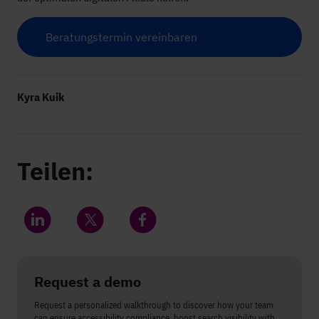
Beratungstermin vereinbaren
Kyra Kuik
Teilen:
Share on LinkedIn
Share on Twitter
Share on Facebook
Request a demo
Request a personalized walkthrough to discover how your team
can ensure accessibility compliance, boost search visibility with