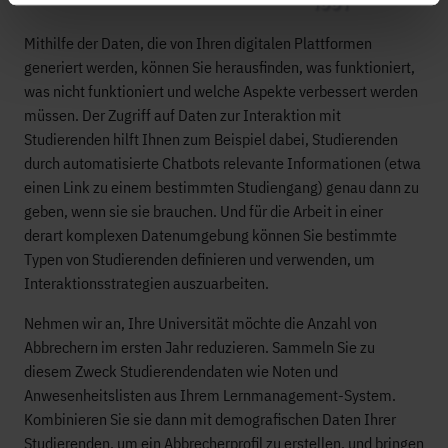
Mithilfe der Daten, die von Ihren digitalen Plattformen
generiert werden, können Sie herausfinden, was funktioniert,
was nicht funktioniert und welche Aspekte verbessert werden
müssen. Der Zugriff auf Daten zur Interaktion mit
Studierenden hilft Ihnen zum Beispiel dabei, Studierenden
durch automatisierte Chatbots relevante Informationen (etwa
einen Link zu einem bestimmten Studiengang) genau dann zu
geben, wenn sie sie brauchen. Und für die Arbeit in einer
derart komplexen Datenumgebung können Sie bestimmte
Typen von Studierenden definieren und verwenden, um
Interaktionsstrategien auszuarbeiten.
Nehmen wir an, Ihre Universität möchte die Anzahl von
Abbrechern im ersten Jahr reduzieren. Sammeln Sie zu
diesem Zweck Studierendendaten wie Noten und
Anwesenheitslisten aus Ihrem Lernmanagement-System.
Kombinieren Sie sie dann mit demografischen Daten Ihrer
Studierenden, um ein Abbrecherprofil zu erstellen, und bringen