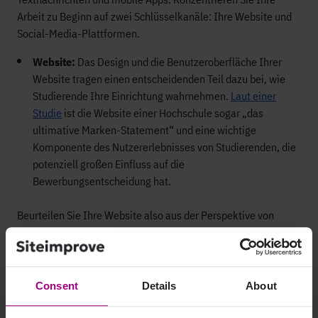
Arbeit zu Beginn auf zwei Schlüsselkanäle: Ihre Website und
Social-Media-Plattformen.
Website:
Das Design und die Benutzeroberfläche Ihrer
Website tragen einen entscheidenden Teil dazu bei, wie
Studierende Ihre Einrichtung wahrnehmen.
Laut einer
Studie
ist die Website einer Hochschule sogar „das
ultimative Marken-Statement“ und eine wichtige
Komponente des Nutzererlebnisses von Studierenden, die
potenziell großen Einfluss auf die
Bewerbungsentscheidung hat.
Beurteilen Sie Ihre Website also aus der Perspektive von
Studierenden, um herauszufinden, ob sie sich als
Interaktions-Tool eignet. Stellen Sie sich folgende Fragen: Ist
diese Website informativ, attraktiv und einfach zu nutzen?
Consent
Details
About
Social Media:
Social Media haben einen enormen Einfluss
auf die Wahrnehmung von Studierenden. Hochschulen