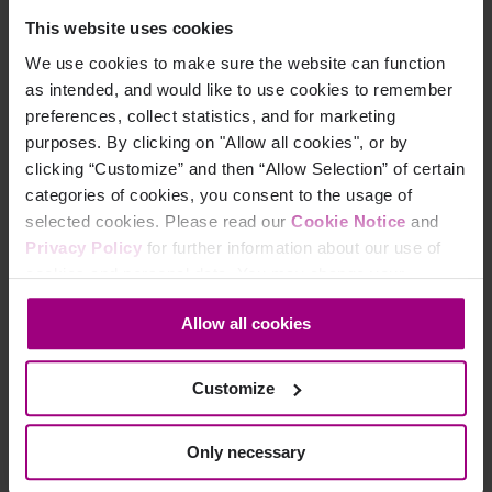
machen heute verstärkt Gebrauch von Social-Media-
This website uses cookies
Plattformen wie Facebook, Twitter, YouTube und
We use cookies to make sure the website can function
Instagram, um ihr Studienangebot zu bewerben und mit
as intended, and would like to use cookies to remember
Studierenden zu kommunizieren. Für potenzielle
preferences, collect statistics, and for marketing
Studierende ist es von entscheidender Bedeutung, wie Ihre
purposes. By clicking on "Allow all cookies", or by
Universität auf ihre Fragen oder Kommentare reagiert.
clicking “Customize” and then “Allow Selection” of certain
Nutzen Sie diese Gelegenheit!
categories of cookies, you consent to the usage of
selected cookies. Please read our
Cookie Notice
and
Schritt 4. Daten sind der
Privacy Policy
for further information about our use of
cookies and personal data. You may change your
Schlüssel
consent at any time through the settings icon at the
Allow all cookies
bottom-left corner on the webpage.
Customize
Only necessary